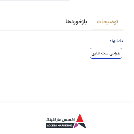
توضیحات
بازخوردها
بخشها :
طراحی ست اداری