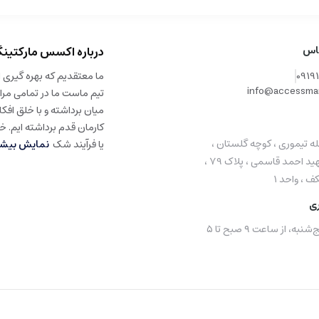
اس
درباره اکسس مارکتین
0919
ما معتقدیم که بهره گیری ا
info@accessmar
تیم ماست ما در تمامی م
میان برداشته و با خلق افک
کارمان قدم برداشته ایم. خ
ه تیموری ، کوچه گلستان ،
یا فرآیند شک
نمایش بیشت
خیابان شهید احمد قاسمی ، پلاک 79 ،
 ، واحد 1
ی
شنبه تا پنج‌شنبه، از ساعت ۹ صبح تا ۵