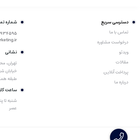
دسترسی سریع
شماره تم
تماس با ما
1934595
keting.ir
درخواست مشاوره
ویدئو
نشانی
مقالات
تهران، محل
پرداخت آنلاین
طبقه همکف
درباره ما
ساعت کار
عصر